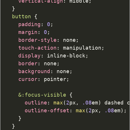
vertical-align
:
 middle
;
}
button
{
padding
:
0
;
margin
:
0
;
border-style
:
 none
;
touch-action
:
 manipulation
;
display
:
 inline-block
;
border
:
 none
;
background
:
 none
;
cursor
:
 pointer
;
&
:focus-visible
{
outline
:
max
(
2
px
,
.08
em
)
 dashed 
outline-offset
:
max
(
2
px
,
.08
em
)
;
}
}