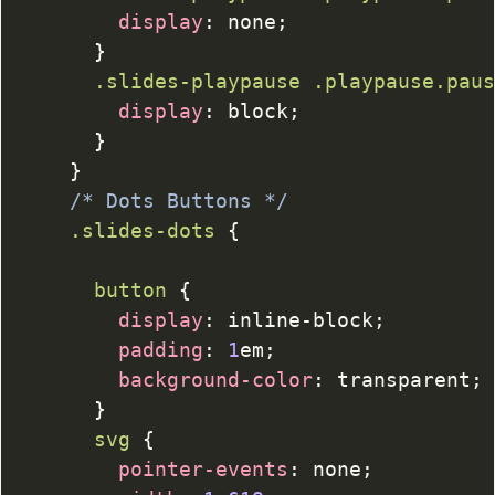
display
:
 none
;
}
.slides-playpause
.playpause
.pau
display
:
 block
;
}
}
/* Dots Buttons */
.slides-dots
{
button
{
display
:
 inline-block
;
padding
:
1
em
;
background-color
:
transparent
;
}
svg
{
pointer-events
:
 none
;