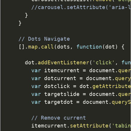
//carousel.setAttribute('aria-
}
}
// Dots Navigate
[
]
.
map
.
call
(
dots
,
function
(
dot
)
{
			dot
.
addEventListener
(
'click'
,
fu
var
 itemcurrent 
=
 document
.
que
var
 dotcurrent 
=
 document
.
quer
var
 dotclick 
=
 dot
.
getAttribut
var
 targetslide 
=
 document
.
que
var
 targetdot 
=
 document
.
query
// Remove current
				itemcurrent
.
setAttribute
(
'tabi