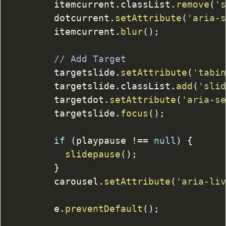
				itemcurrent
.
classList
.
remove
(
'
				dotcurrent
.
setAttribute
(
'aria-
				itemcurrent
.
blur
(
)
;
// Add Target
				targetslide
.
setAttribute
(
'tabi
				targetslide
.
classList
.
add
(
'sli
				targetdot
.
setAttribute
(
'aria-s
				targetslide
.
focus
(
)
;
if
(
playpause 
!==
null
)
{
slidepause
(
)
;
}
				carousel
.
setAttribute
(
'aria-li
				e
.
preventDefault
(
)
;