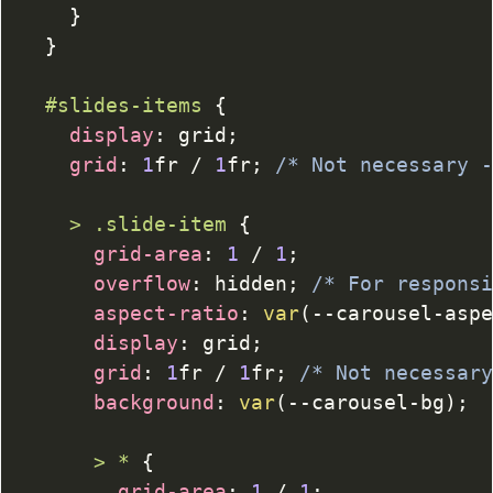
}
}
#slides-items
{
display
:
 grid
;
grid
:
1
fr
/
1
fr
;
/* Not necessary 
>
.slide-item
{
grid-area
:
1
/
1
;
overflow
:
 hidden
;
/* For respons
aspect-ratio
:
var
(
--carousel-asp
display
:
 grid
;
grid
:
1
fr
/
1
fr
;
/* Not necessar
background
:
var
(
--carousel-bg
)
;
>
 *
{
grid-area
:
1
/
1
;