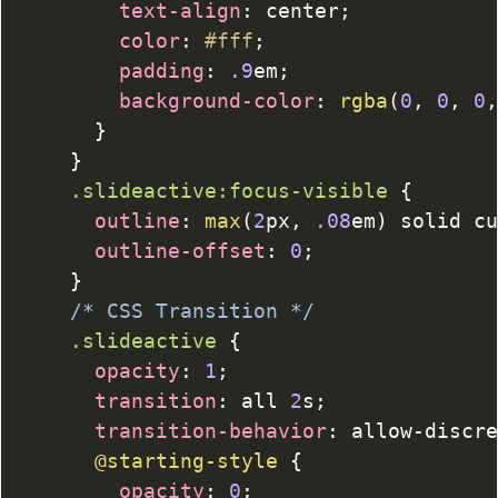
text-align
:
 center
;
color
:
#fff
;
padding
:
.9
em
;
background-color
:
rgba
(
0
,
0
,
0
}
}
.slideactive
:focus-visible
{
outline
:
max
(
2
px
,
.08
em
)
 solid c
outline-offset
:
0
;
}
/* CSS Transition */
.slideactive
{
opacity
:
1
;
transition
:
 all 
2
s
;
transition-behavior
:
 allow-discr
@starting-style
{
opacity
:
0
;