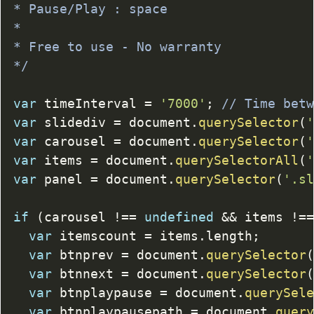
* Pause/Play : space

* 

* Free to use - No warranty

*/
var
 timeInterval 
=
'7000'
;
// Time bet
var
 slidediv 
=
 document
.
querySelector
(
var
 carousel 
=
 document
.
querySelector
(
var
 items 
=
 document
.
querySelectorAll
(
var
 panel 
=
 document
.
querySelector
(
'.s
if
(
carousel 
!==
undefined
&&
 items 
!=
var
 itemscount 
=
 items
.
length
;
var
 btnprev 
=
 document
.
querySelector
var
 btnnext 
=
 document
.
querySelector
var
 btnplaypause 
=
 document
.
querySel
var
 btnplaypausepath 
=
 document
.
quer