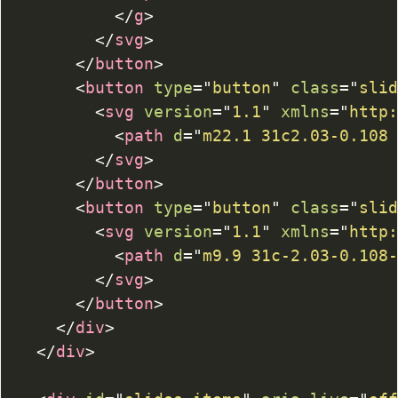
</
g
>
</
svg
>
</
button
>
<
button
type
=
"
button
"
class
=
"
sli
<
svg
version
=
"
1.1
"
xmlns
=
"
http
<
path
d
=
"
m22.1 31c2.03-0.108
</
svg
>
</
button
>
<
button
type
=
"
button
"
class
=
"
sli
<
svg
version
=
"
1.1
"
xmlns
=
"
http
<
path
d
=
"
m9.9 31c-2.03-0.108
</
svg
>
</
button
>
</
div
>
</
div
>