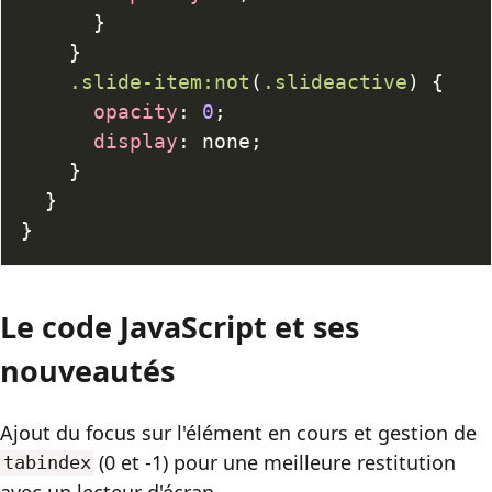
}
}
.slide-item
:not
(
.slideactive
)
{
opacity
:
0
;
display
:
 none
;
}
}
}
Le code JavaScript et ses
nouveautés
Ajout du focus sur l'élément en cours et gestion de
(0 et -1) pour une meilleure restitution
tabindex
avec un lecteur d'écran