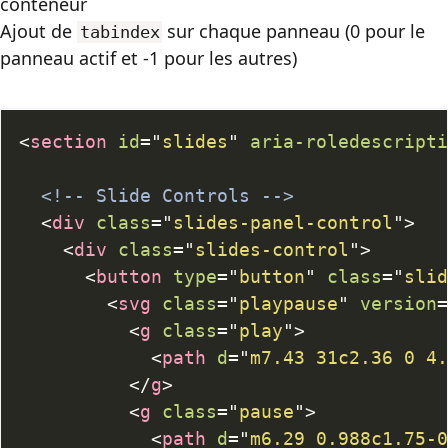
conteneur
Ajout de
sur chaque panneau (0 pour le
tabindex
panneau actif et -1 pour les autres)
<
section
id
=
"
slides
"
aria-roledescript
<!-- Slide Controls -->
<
div
class
=
"
slides-panel-control
"
>
<
div
class
=
"
slides-control
"
>
<
button
type
=
"
button
"
class
=
"
sli
<
svg
class
=
"
playpause
"
version
<
g
class
=
"
play
"
>
<
path
d
=
"
m7.43 31c2.36 0 4
</
g
>
<
g
class
=
"
pause
"
>
<
path
d
=
"
m6.29 0.988c1.75-