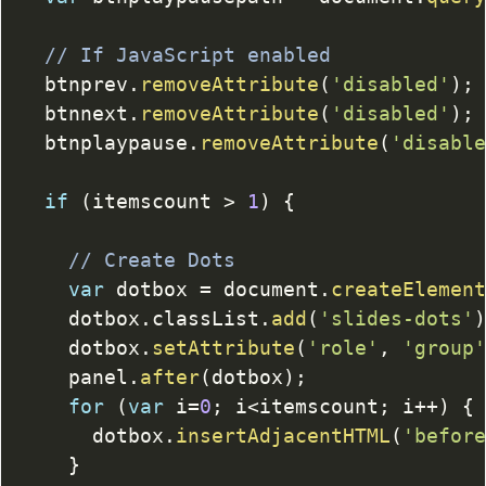
// If JavaScript enabled
	btnprev
.
removeAttribute
(
'disabled'
)
;
	btnnext
.
removeAttribute
(
'disabled'
)
;
	btnplaypause
.
removeAttribute
(
'disabl
if
(
itemscount 
>
1
)
{
// Create Dots
var
 dotbox 
=
 document
.
createElemen
		dotbox
.
classList
.
add
(
'slides-dots'
		dotbox
.
setAttribute
(
'role'
,
'group
		panel
.
after
(
dotbox
)
;
for
(
var
 i
=
0
;
 i
<
itemscount
;
 i
++
)
{
			dotbox
.
insertAdjacentHTML
(
'befor
}