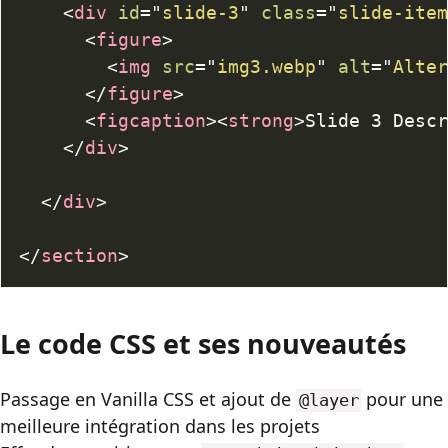
<
div
id
=
"
slide-3
"
class
=
"
slide-ite
<
figure
>
<
img
src
=
"
img3.webp
"
alt
=
"
Alte
</
figure
>
<
figcaption
>
<
strong
>
Slide 3 Desc
</
div
>
</
div
>
</
section
>
Le code
CSS
et ses nouveautés
Passage en Vanilla
CSS
et ajout de
pour une
@layer
meilleure intégration dans les projets