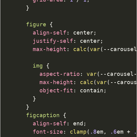
}
figure
{
align-self
:
 center
;
justify-self
:
 center
;
max-height
:
calc
(
var
(
--carouse
img
{
aspect-ratio
:
var
(
--carousel
max-height
:
calc
(
var
(
--carou
object-fit
:
 contain
;
}
}
figcaption
{
align-self
:
 end
;
font-size
:
clamp
(
.8
em
,
.6
em
+