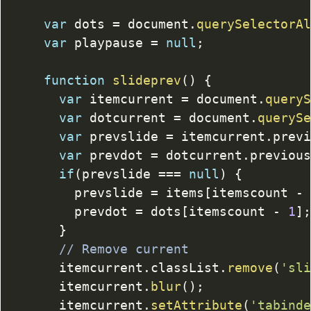
var
 dots 
=
 document
.
querySelectorA
var
 playpause 
=
null
;
function
slideprev
(
)
{
var
 itemcurrent 
=
 document
.
query
var
 dotcurrent 
=
 document
.
queryS
var
 prevslide 
=
 itemcurrent
.
prev
var
 prevdot 
=
 dotcurrent
.
previou
if
(
prevslide 
===
null
)
{
				prevslide 
=
 items
[
itemscount 
-
				prevdot 
=
 dots
[
itemscount 
-
1
]
}
// Remove current
			itemcurrent
.
classList
.
remove
(
'sl
			itemcurrent
.
blur
(
)
;
			itemcurrent
.
setAttribute
(
'tabind