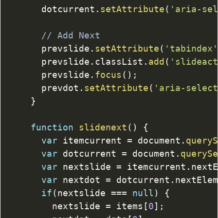
			dotcurrent
.
setAttribute
(
'aria-se
// Add Next
			prevslide
.
setAttribute
(
'tabindex
			prevslide
.
classList
.
add
(
'slideac
			prevslide
.
focus
(
)
;
			prevdot
.
setAttribute
(
'aria-selec
}
function
slidenext
(
)
{
var
 itemcurrent 
=
 document
.
query
var
 dotcurrent 
=
 document
.
queryS
var
 nextslide 
=
 itemcurrent
.
next
var
 nextdot 
=
 dotcurrent
.
nextEle
if
(
nextslide 
===
null
)
{
				nextslide 
=
 items
[
0
]
;