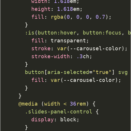
width
:
1.618
em
;
height
:
1.618
em
;
fill
:
rgba
(
0
,
0
,
0
,
0.7
)
;
}
:is
(
button
:hover
,
 button
:focus
,
 
fill
:
transparent
;
stroke
:
var
(
--carousel-color
)
;
stroke-width
:
.3
ch
;
}
button
[
aria-selected
=
"true"
]
 svg
fill
:
var
(
--carousel-color
)
;
}
}
@media
(
width < 
36
rem
)
{
.slides-panel-control
{
display
:
 block
;
}