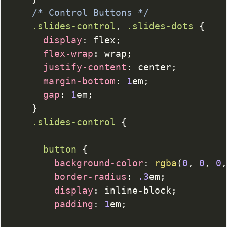
/* Control Buttons */
.slides-control
,
.slides-dots
{
display
:
 flex
;
flex-wrap
:
 wrap
;
justify-content
:
 center
;
margin-bottom
:
1
em
;
gap
:
1
em
;
}
.slides-control
{
button
{
background-color
:
rgba
(
0
,
0
,
0
border-radius
:
.3
em
;
display
:
 inline-block
;
padding
:
1
em
;