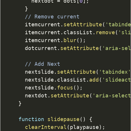
				nextdot 
=
 dots
[
0
]
;
}
// Remove current
			itemcurrent
.
setAttribute
(
'tabind
			itemcurrent
.
classList
.
remove
(
'sl
			itemcurrent
.
blur
(
)
;
			dotcurrent
.
setAttribute
(
'aria-se
// Add Next
			nextslide
.
setAttribute
(
'tabindex
			nextslide
.
classList
.
add
(
'slideac
			nextslide
.
focus
(
)
;
			nextdot
.
setAttribute
(
'aria-selec
}
function
slidepause
(
)
{
clearInterval
(
playpause
)
;