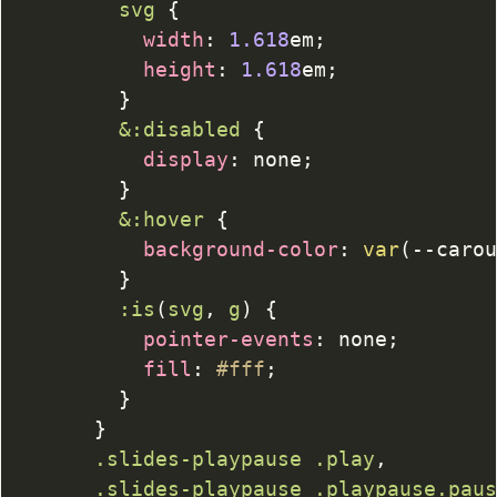
svg
{
width
:
1.618
em
;
height
:
1.618
em
;
}
&
:disabled
{
display
:
 none
;
}
&
:hover
{
background-color
:
var
(
--caro
}
:is
(
svg
,
 g
)
{
pointer-events
:
 none
;
fill
:
#fff
;
}
}
.slides-playpause
.play
,
.slides-playpause
.playpause
.pau