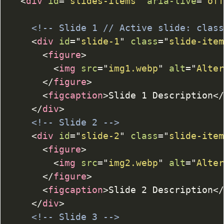
<
div
id
=
"
slides-items
"
aria-live
=
"
of
<!-- Slide 1 // Active slide: clas
<
div
id
=
"
slide-1
"
class
=
"
slide-ite
<
figure
>
<
img
src
=
"
img1.webp
"
alt
=
"
Alte
</
figure
>
<
figcaption
>
Slide 1 Description
<
</
div
>
<!-- Slide 2 -->
<
div
id
=
"
slide-2
"
class
=
"
slide-ite
<
figure
>
<
img
src
=
"
img2.webp
"
alt
=
"
Alte
</
figure
>
<
figcaption
>
Slide 2 Description
<
</
div
>
<!-- Slide 3 -->