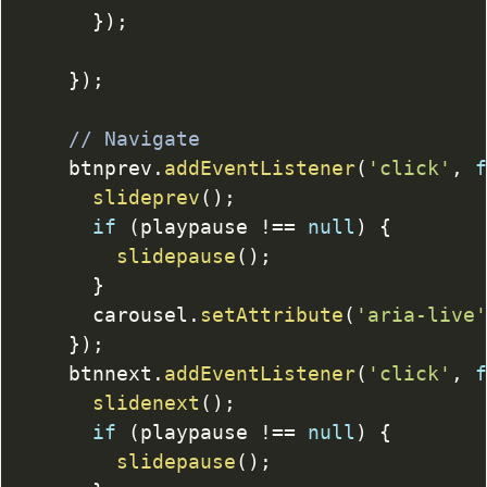
}
)
;
}
)
;
// Navigate
		btnprev
.
addEventListener
(
'click'
,
slideprev
(
)
;
if
(
playpause 
!==
null
)
{
slidepause
(
)
;
}
			carousel
.
setAttribute
(
'aria-live
}
)
;
		btnnext
.
addEventListener
(
'click'
,
slidenext
(
)
;
if
(
playpause 
!==
null
)
{
slidepause
(
)
;