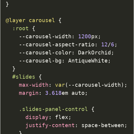
}
@layer
 carousel
{
:root
{
--carousel-width
:
1200
px
;
--carousel-aspect-ratio
:
12
/
6
;
--carousel-color
:
DarkOrchid
;
--carousel-bg
:
AntiqueWhite
;
}
#slides
{
max-width
:
var
(
--carousel-width
)
;
margin
:
3.618
em
 auto
;
.slides-panel-control
{
display
:
 flex
;
justify-content
:
 space-between
;
}