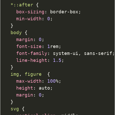
	*
::after
{
box-sizing
:
 border-box
;
min-width
:
0
;
}
body
{
margin
:
0
;
font-size
:
1
rem
;
font-family
:
 system-ui
,
 sans-serif
line-height
:
1.5
;
}
img
,
 figure
{
max-width
:
100
%
;
height
:
 auto
;
margin
:
0
;
}
svg
{