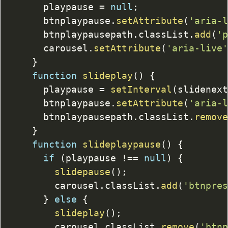
			playpause 
=
null
;
			btnplaypause
.
setAttribute
(
'aria-
			btnplaypausepath
.
classList
.
add
(
'
			carousel
.
setAttribute
(
'aria-live
}
function
slideplay
(
)
{
			playpause 
=
setInterval
(
slidenex
			btnplaypause
.
setAttribute
(
'aria-
			btnplaypausepath
.
classList
.
remov
}
function
slideplaypause
(
)
{
if
(
playpause 
!==
null
)
{
slidepause
(
)
;
				carousel
.
classList
.
add
(
'btnpre
}
else
{
slideplay
(
)
;
				carousel
.
classList
.
remove
(
'btn