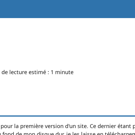
s de lecture estimé : 1 minute
 pour la première version d'un site. Ce dernier étant pa
 au fond de mon disque dur, je les laisse en téléchar