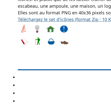
escabeau, une ampoule, une maison, un logo 
Elles sont au format
PNG
en 40x36 pixels s
Téléchargez le set d'icônes (format Zip ; 10
K